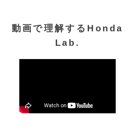
著書に、レバレッジシリーズをはじめ、「脱東京 仕事
動画で理解するHonda
と遊びの垣根をなくす、あたらしい移住」、「LESS
IS MORE 自由に生きるために、幸せについて考えてみ
Lab.
た。」「オリジナリティ 全員に好かれることを目指す
時代は終わった」「人生を変えるサウナ術」等があ
り、著書74冊累計300万部を突破し、韓国・台湾・香
港・中国・タイで翻訳版も発売。また著者のプロデュ
ースも行っており、100万部を超える『伝え方が9割』
佐々木圭一著、50万部を超える『なぜ、「これ」は健
康にいいのか?』小林弘幸著など16冊200万部を突破す
る。