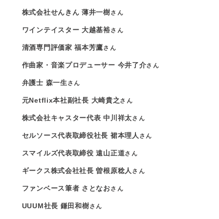
株式会社せんきん 薄井一樹
さん
ワインテイスター 大越基裕
さん
清酒専門評価家 福本芳鷹
さん
作曲家・音楽プロデューサー 今井了介
さん
弁護士 森一生
さん
元Netflix本社副社長 大崎貴之
さん
株式会社キャスター代表 中川祥太
さん
セルソース代表取締役社長 裙本理人
さん
スマイルズ代表取締役 遠山正道
さん
ギークス株式会社社長 曽根原稔人
さん
ファンベース筆者 さとなお
さん
UUUM社長 鎌田和樹
さん