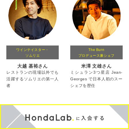
ワインテイスター・
The Burn
ソムリエ
プロデュース兼シェフ
大越 基裕さん
米澤 文雄さん
レストランの現場以外でも
ミシュラン3つ星店 Jean-
活躍するソムリエの第一人
Georges で日本人初のスー
者
シェフを歴任