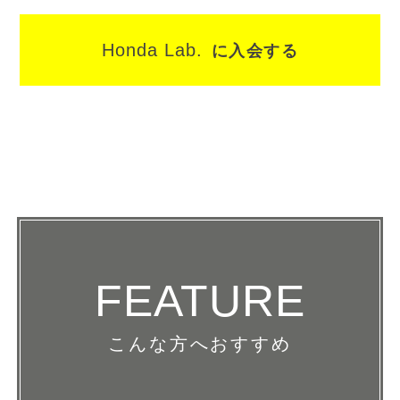
Honda Lab.
に入会する
サンダーバード国際経営大学院経営学修士（MBA） /
FEATURE
明治大学商学部産業経営学科卒 / (社)日本ソムリエ協
会認定ソムリエ / アカデミー・デュ・ヴァン講師 / フ
こんな方へおすすめ
ィンランド サウナアンバサダー/明治大学・上智大学非
常勤講師