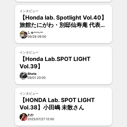
インタビュー
【Honda lab. Spotlight Vol.40】
旅館たにがわ・別邸仙寿庵 代表取
締役 久保 英弘さん
しゅーへー
09/28 09:00
インタビュー
【Honda Lab.SPOT LIGHT
Vol.39】
Shota
09/01 20:00
インタビュー
【HONDA Lab. SPOT LIGHT
Vol.38】小田嶋 未散さん
わか
2025/07/27 12:00