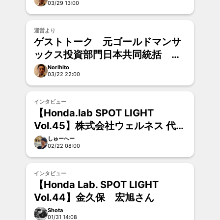
03/29 13:00
運営より
ゲストトーク 元ゴールドマンサ
ックス投資部門日本共同統括 田
中渓さん
Norihito
03/22 22:00
インタビュー
【Honda.lab SPOT LIGHT
Vol.45】株式会社ウェルネス 代表
取締役医師 中田 航太郎さん
しゅーへー
02/22 08:00
インタビュー
【Honda Lab. SPOT LIGHT
Vol.44】金久保 宏旭さん
Shota
01/31 14:08