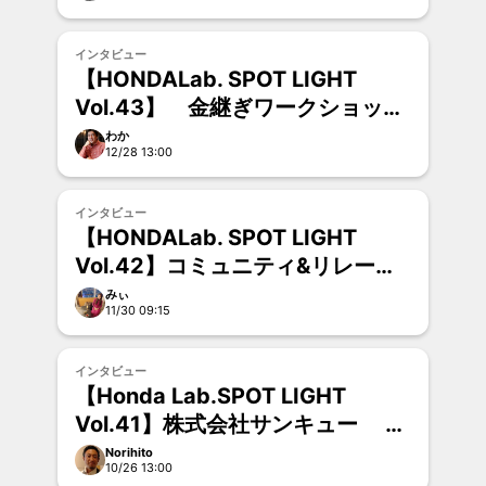
インタビュー
【HONDALab. SPOT LIGHT
Vol.43】 金継ぎワークショップ
主宰・金継ぎアーティスト 小熊
わか
12/28 13:00
綾さん
インタビュー
【HONDALab. SPOT LIGHT
Vol.42】コミュニティ&リレーシ
ョン プロジェクトディレクター
みぃ
11/30 09:15
土屋志織さん
インタビュー
【Honda Lab.SPOT LIGHT
Vol.41】株式会社サンキュー
代表 岩井 啓訓さん
Norihito
10/26 13:00