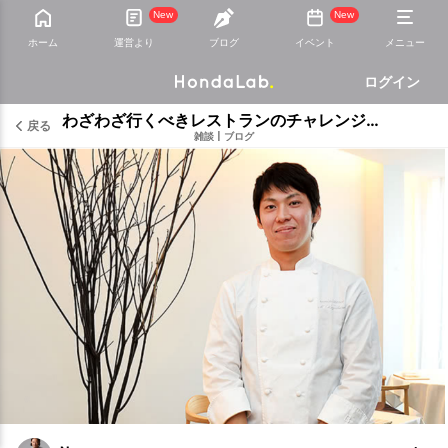
New
New
ホーム
運営より
ブログ
イベント
メニュー
ログイン
わざわざ行くべきレストランのチャレンジを応援しよう！！
戻る
雑談
|
ブログ