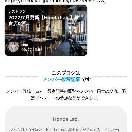
https://hondalab.jp/contents/945786cab073
レストラン
2022/7月更新【Honda Lab.】飲
食店&酒...
Nao
09/27 15:55
このブログは
メンバー投稿記事
です
メンバー登録すると、限定記事の閲覧やメンバー同士の交流、限
定イベントへの参加などができます。
Honda Lab.
人生は壮大な実験だ。Honda Lab.は本田直之が主宰する、メンバーが