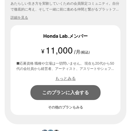
あたらしい生き方を実験していくための会員限定コミュニティ。自分
で徹底的に考え、そして一緒に前に進める仲間と繋がるプラットフォ
ームです。
詳細を見る
Honda Lab.メンバー
11,000
¥
/月
(税込)
■応募資格 職種や立場は一切問いません。 現在も20代から50
代の会社員から経営者、アーティスト、アスリートやシェフな
ど 多様で質の高いメンバーがHonda Lab.で実験を重ねていま
もっとみる
す。 【コンテンツ】 ・スペシャルゲストを招いたトークライ
ブ （2ヶ月に1回） ・プロジェクトの実践（起業、トライアス
ロン、ワイン、寿司など） ・リアル交流会「First Tuesday」
このプランに入会する
（毎月第一火曜日） ・メンバーとの交流を深めるオンライン
オフ会（2ヶ月に1回） など
その他のプランもみる