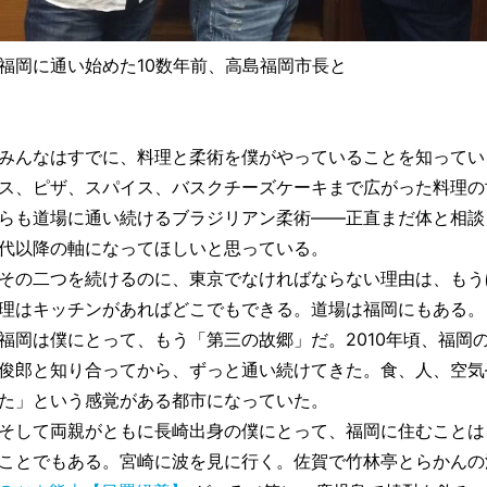
福岡に通い始めた10数年前、高島福岡市長と
みんなはすでに、料理と柔術を僕がやっていることを知ってい
ス、ピザ、スパイス、バスクチーズケーキまで広がった料理の
らも道場に通い続けるブラジリアン柔術——正直まだ体と相談
代以降の軸になってほしいと思っている。
その二つを続けるのに、東京でなければならない理由は、もう
理はキッチンがあればどこでもできる。道場は福岡にもある。
福岡は僕にとって、もう「第三の故郷」だ。2010年頃、福岡
俊郎と知り合ってから、ずっと通い続けてきた。食、人、空気
た」という感覚がある都市になっていた。
そして両親がともに長崎出身の僕にとって、福岡に住むことは
ことでもある。宮崎に波を見に行く。佐賀で竹林亭とらかんの