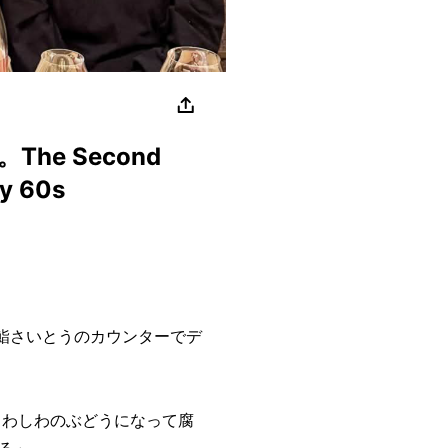
e Second
My 60s
と、鮨さいとうのカウンターでデ
しわしわのぶどうになって腐