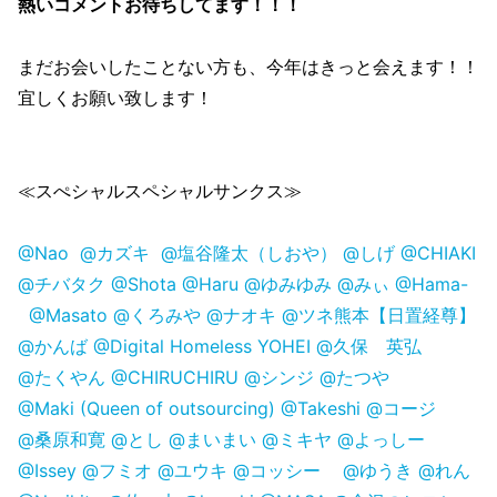
熱いコメントお待ちしてます！！！
まだお会いしたことない方も、今年はきっと会えます！！
宜しくお願い致します！
≪スぺシャルスペシャルサンクス≫
@Nao
@カズキ
@塩谷隆太（しおや）
@しげ
@CHIAKI
@チバタク
@Shota
@Haru
@ゆみゆみ
@みぃ
@Hama-
@Masato
@くろみや
@ナオキ
@ツネ熊本【日置経尊】
@かんば
@Digital Homeless YOHEI
@久保 英弘
@たくやん
@CHIRUCHIRU
@シンジ
@たつや
@Maki (Queen of outsourcing)
@Takeshi
@コージ
@桑原和寛
@とし
@まいまい
@ミキヤ
@よっしー
@Issey
@フミオ
@ユウキ
@コッシー
@ゆうき
@れん