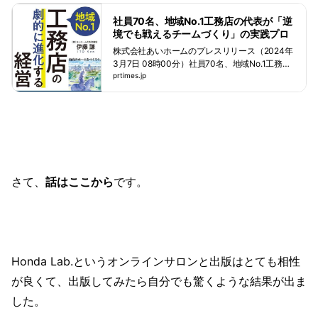
社員70名、地域No.1工務店の代表が「逆
境でも戦えるチームづくり」の実践プロ
セスを書籍化【3/15発売】
株式会社あいホームのプレスリリース（2024年
3月7日 08時00分）社員70名、地域No.1工務店
の代表が「逆境でも戦えるチームづくり」の実
prtimes.jp
践プロセスを書籍化【3/15発売】
さて、
話はここから
です。
Honda Lab.というオンラインサロンと出版はとても相性
が良くて、出版してみたら自分でも驚くような結果が出ま
した。