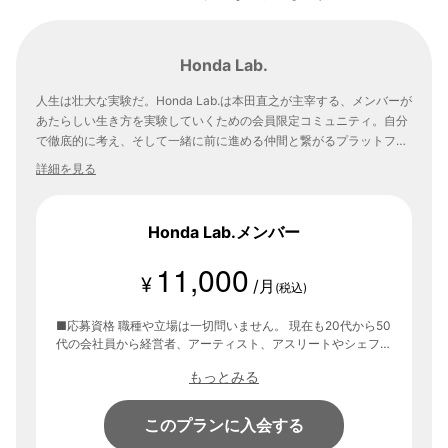
Honda Lab.
人生は壮大な実験だ。Honda Lab.は本田直之が主宰する、メンバーが
あたらしい生き方を実験していくための会員限定コミュニティ。自分
で徹底的に考え、そして一緒に前に進める仲間と繋がるプラットフォ
ームです。
詳細を見る
Honda Lab.メンバー
11,000
¥
/月
(税込)
■応募資格 職種や立場は一切問いません。 現在も20代から50
代の会社員から経営者、アーティスト、アスリートやシェフな
ど 多様で質の高いメンバーがHonda Lab.で実験を重ねていま
もっとみる
す。 【コンテンツ】 ・スペシャルゲストを招いたトークライ
ブ （2ヶ月に1回） ・プロジェクトの実践（起業、トライアス
ロン、ワイン、寿司など） ・リアル交流会「First Tuesday」
このプランに入会する
（毎月第一火曜日） ・メンバーとの交流を深めるオンライン