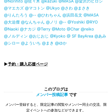
@Norihito
@佐々木
@kazuki
@MASA
@金沢のヒロシ
@マエカズ
@マコトン
@Ukyo
@さわ
@まさき
@りんたろう
@--
@ひわちゃん
@浜田岳文
@MASA
@大迫傑
@なんちゃん
@ノリ
@--
@Yoshiki
@RYO
@Naoki
@ナカジ
@Terry
@Moto
@Char
@reiko
@ノルディン
@おじおじ
@Kyoko @ SF BayArea
@あみ
@シロー
@よういち
@まき
@ゆか
▶
予約・購入応援ページ
このブログは
メンバー投稿記事
です
メンバー登録すると、限定記事の閲覧やメンバー同士の交流、限
定イベントへの参加などができます。