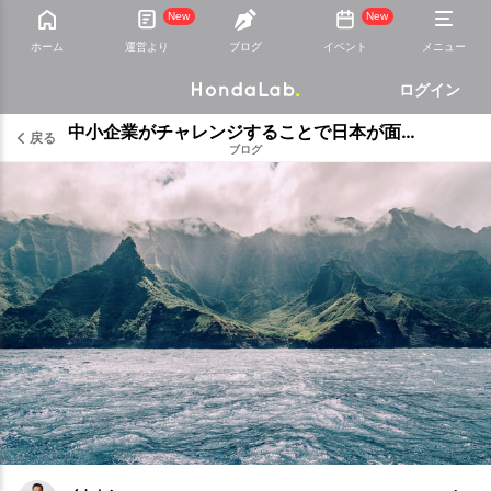
New
New
ホーム
運営より
ブログ
イベント
メニュー
ログイン
中小企業がチャレンジすることで日本が面白くなる
戻る
ブログ