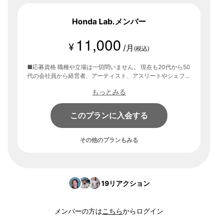
Honda Lab.メンバー
11,000
¥
/月
(税込)
■応募資格 職種や立場は一切問いません。 現在も20代から50
代の会社員から経営者、アーティスト、アスリートやシェフな
ど 多様で質の高いメンバーがHonda Lab.で実験を重ねていま
もっとみる
す。 【コンテンツ】 ・スペシャルゲストを招いたトークライ
ブ （2ヶ月に1回） ・プロジェクトの実践（起業、トライアス
ロン、ワイン、寿司など） ・リアル交流会「First Tuesday」
このプランに入会する
（毎月第一火曜日） ・メンバーとの交流を深めるオンライン
オフ会（2ヶ月に1回） など
その他のプランもみる
19
リアクション
メンバーの方は
こちら
からログイン