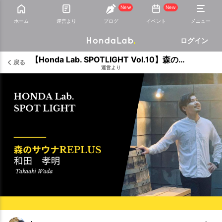
New
New
ホーム
運営より
ブログ
イベント
メニュー
ログイン
【Honda Lab. SPOTLIGHT Vol.10】森のサウナReplus 和田孝明さん
戻る
運営より