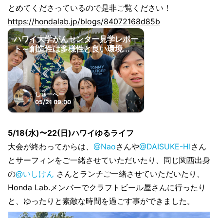
とめてくださっているので是非ご覧ください！
https://hondalab.jp/blogs/84072168d85b
ハワイ大学がんセンター見学レポー
ト～創造性は多様性と良い環境...
しゅーへー
05/21 09:00
5/18(水)〜22(日)ハワイゆるライフ
大会が終わってからは、
@Nao
さんや
@DAISUKE-HI
さん
とサーフィンをご一緒させていただいたり、同じ関西出身
の
@いしけん
さんとランチご一緒させていただいたり、
Honda Lab.メンバーでクラフトビール屋さんに行ったり
と、ゆったりと素敵な時間を過ごす事ができました。