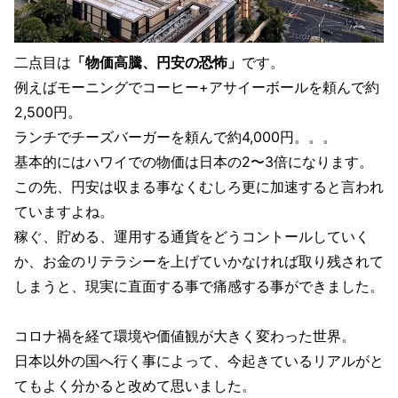
二点目は
「物価高騰、円安の恐怖」
です。
例えばモーニングでコーヒー+アサイーボールを頼んで約
2,500円。
ランチでチーズバーガーを頼んで約4,000円。。。
基本的にはハワイでの物価は日本の2〜3倍になります。
この先、円安は収まる事なくむしろ更に加速すると言われ
ていますよね。
稼ぐ、貯める、運用する通貨をどうコントールしていく
か、お金のリテラシーを上げていかなければ取り残されて
しまうと、現実に直面する事で痛感する事ができました。
コロナ禍を経て環境や価値観が大きく変わった世界。
日本以外の国へ行く事によって、今起きているリアルがと
てもよく分かると改めて思いました。