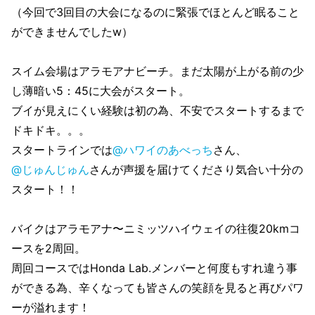
（今回で3回目の大会になるのに緊張でほとんど眠ること
ができませんでしたw）
スイム会場はアラモアナビーチ。まだ太陽が上がる前の少
し薄暗い5：45に大会がスタート。
ブイが見えにくい経験は初の為、不安でスタートするまで
ドキドキ。。。
スタートラインでは
@ハワイのあべっち
さん、
@じゅんじゅん
さんが声援を届けてくださり気合い十分の
スタート！！
バイクはアラモアナ〜ニミッツハイウェイの往復20kmコ
ースを2周回。
周回コースではHonda Lab.メンバーと何度もすれ違う事
ができる為、辛くなっても皆さんの笑顔を見ると再びパワ
ーが溢れます！