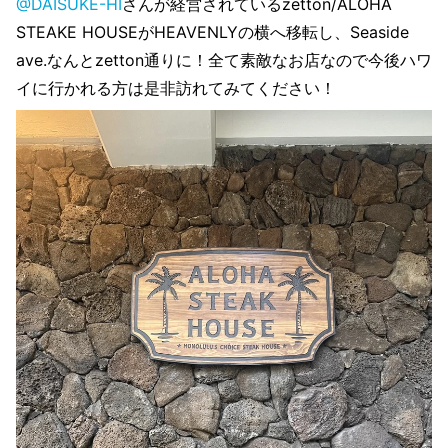
@DAISUKE-HI
さんが経営されているzetton/ALOHA
STEAKE HOUSEがHEAVENLYの横へ移転し、Seaside
ave.なんとzetton通りに！全て素敵なお店なので今後ハワ
イに行かれる方は是非訪れてみてください！