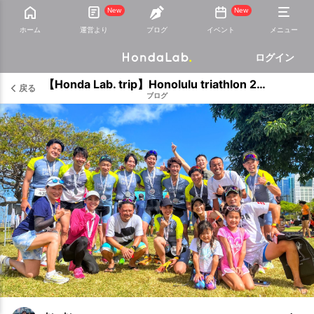
New
New
ホーム
運営より
ブログ
イベント
メニュー
ログイン
【Honda Lab. trip】Honolulu triathlon 2022へ行ってきました！
戻る
ブログ